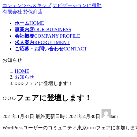
コンテンツへスキップ
ナビゲーションに移動
有限会社 於保商店
ホーム
HOME
事業内容
OUR BUISINESS
会社概要
COMPANY PROFILE
求人案内
RECRUITMENT
ご応募・お問い合わせ
CONTACT
お知らせ
HOME
お知らせ
○○○フェアに登壇します！
○○○フェアに登壇します！
2021年1月31日
最終更新日時 :
2021年4月30日
tani
WordPressユーザーのコミュニティ東京○○○フェアに参加しま